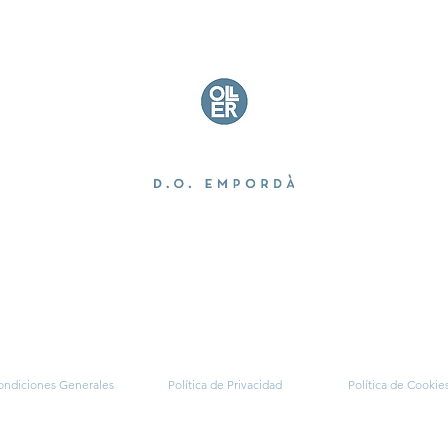
Mas Oller s/n, Carretera GI-652 Km. 0,230, Torrent.
+34 632 718 256
+34 972 300 001
info@masoller.cat
ondiciones Generales
Política de Privacidad
Política
de Cookie
JARO S.L. - NIF. B08082968