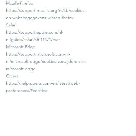
Mozilla Firefox
https://support.mozilla.org/nl/kb/cookies-
en-websitegegevens-wissen-firefox
Safari
https://support.apple.com/nl-
nl/guide/safari/sfri11471/mac
Microsoft Edge
https://support.microsoft.com/nl-
nl/microsoft-edge/cookies-verwijderen-in-
microsoft-edge
Opera
https://help.opera.com/en/latest/web-
preferences/#cookies
Het uitschakelen van bepaalde cookies kan
invloed hebben op de correcte werking
van sommige functies van de website, zoals
de online winkel, reserveringen,
formulieren, taalinstellingen of
geïntegreerde inhoud.